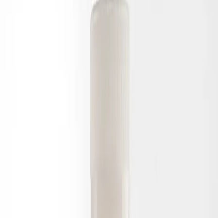
w/NaHCO3
DMEM, w: 4.5 g/L Glucose, w: stable Glu, w/o: SodPyr,
w/NaHCO3 from PAN Biotech. Cells requiring elevated glucose
levels.
สำหรับการวิจัยเท่านั้น ไม่ใช้เพื่อการวินิจฉัยหรือรักษาทางการ
แพทย์
สอบถามราคา
เพิ่มในรายการสอบถาม
SKU
P04-04500
Catalog #
P04-04500
หมวดหมู่
Liquid Media
Media
Tissue Culture
รายละเอียดสินค้า
Intrinsically developed for the cultivation of murine embryonic cells,