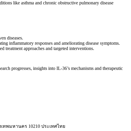
nditions like asthma and chronic obstructive pulmonary disease
ven diseases.
ulating inflammatory responses and ameliorating disease symptoms.
d treatment approaches and targeted interventions.
esearch progresses, insights into IL-36’s mechanisms and therapeutic
่ กรุงเทพมหานคร 10210 ประเทศไทย