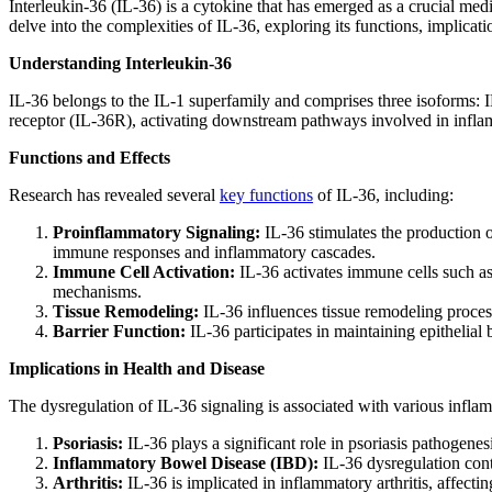
Interleukin-36 (IL-36) is a cytokine that has emerged as a crucial me
delve into the complexities of IL-36, exploring its functions, implicat
Understanding Interleukin-36
IL-36 belongs to the IL-1 superfamily and comprises three isoforms: I
receptor (IL-36R), activating downstream pathways involved in infla
Functions and Effects
Research has revealed several
key functions
of IL-36, including:
Proinflammatory Signaling:
IL-36 stimulates the production o
immune responses and inflammatory cascades.
Immune Cell Activation:
IL-36 activates immune cells such as 
mechanisms.
Tissue Remodeling:
IL-36 influences tissue remodeling processe
Barrier Function:
IL-36 participates in maintaining epithelial 
Implications in Health and Disease
The dysregulation of IL-36 signaling is associated with various infl
Psoriasis:
IL-36 plays a significant role in psoriasis pathogenes
Inflammatory Bowel Disease (IBD):
IL-36 dysregulation cont
Arthritis:
IL-36 is implicated in inflammatory arthritis, affecti