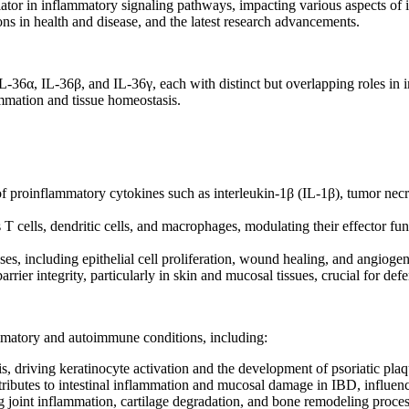
diator in inflammatory signaling pathways, impacting various aspects of
ions in health and disease, and the latest research advancements.
L-36α, IL-36β, and IL-36γ, each with distinct but overlapping roles in
mmation and tissue homeostasis.
f proinflammatory cytokines such as interleukin-1β (IL-1β), tumor necr
T cells, dendritic cells, and macrophages, modulating their effector f
s, including epithelial cell proliferation, wound healing, and angiogenes
barrier integrity, particularly in skin and mucosal tissues, crucial for d
ammatory and autoimmune conditions, including:
is, driving keratinocyte activation and the development of psoriatic plaq
ributes to intestinal inflammation and mucosal damage in IBD, influenc
ng joint inflammation, cartilage degradation, and bone remodeling proces