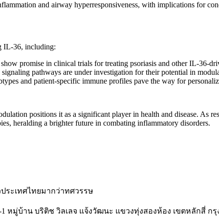
 inflammation and airway hyperresponsiveness, with implications for co
g IL-36, including:
ow promise in clinical trials for treating psoriasis and other IL-36-dri
 signaling pathways are under investigation for their potential in mod
pes and patient-specific immune profiles pave the way for personalize
ulation positions it as a significant player in health and disease. As r
ies, heralding a brighter future in combating inflammatory disorders.
ั่วประเทศไทยมากว่าทศวรรษ
-1 หมู่บ้าน บริติช วิลเลจ แจ้งวัฒนะ แขวงทุ่งสองห้อง เขตหลักสี