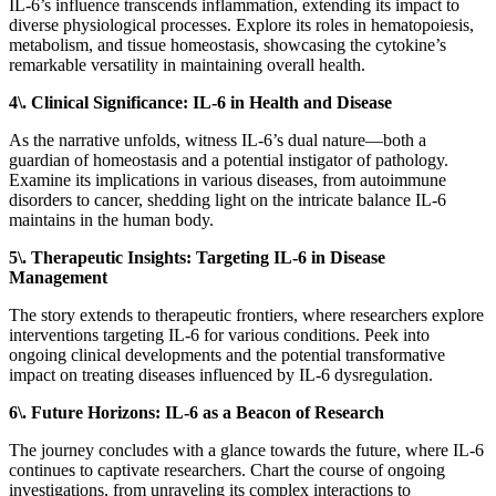
IL-6’s influence transcends inflammation, extending its impact to
diverse physiological processes. Explore its roles in hematopoiesis,
metabolism, and tissue homeostasis, showcasing the cytokine’s
remarkable versatility in maintaining overall health.
4\. Clinical Significance: IL-6 in Health and Disease
As the narrative unfolds, witness IL-6’s dual nature—both a
guardian of homeostasis and a potential instigator of pathology.
Examine its implications in various diseases, from autoimmune
disorders to cancer, shedding light on the intricate balance IL-6
maintains in the human body.
5\. Therapeutic Insights: Targeting IL-6 in Disease
Management
The story extends to therapeutic frontiers, where researchers explore
interventions targeting IL-6 for various conditions. Peek into
ongoing clinical developments and the potential transformative
impact on treating diseases influenced by IL-6 dysregulation.
6\. Future Horizons: IL-6 as a Beacon of Research
The journey concludes with a glance towards the future, where IL-6
continues to captivate researchers. Chart the course of ongoing
investigations, from unraveling its complex interactions to