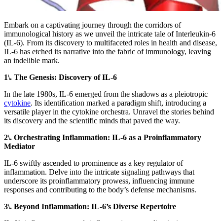
Embark on a captivating journey through the corridors of
immunological history as we unveil the intricate tale of Interleukin-6
(IL-6). From its discovery to multifaceted roles in health and disease,
IL-6 has etched its narrative into the fabric of immunology, leaving
an indelible mark.
1\. The Genesis: Discovery of IL-6
In the late 1980s, IL-6 emerged from the shadows as a pleiotropic
cytokine
. Its identification marked a paradigm shift, introducing a
versatile player in the cytokine orchestra. Unravel the stories behind
its discovery and the scientific minds that paved the way.
2\. Orchestrating Inflammation: IL-6 as a Proinflammatory
Mediator
IL-6 swiftly ascended to prominence as a key regulator of
inflammation. Delve into the intricate signaling pathways that
underscore its proinflammatory prowess, influencing immune
responses and contributing to the body’s defense mechanisms.
3\. Beyond Inflammation: IL-6’s Diverse Repertoire