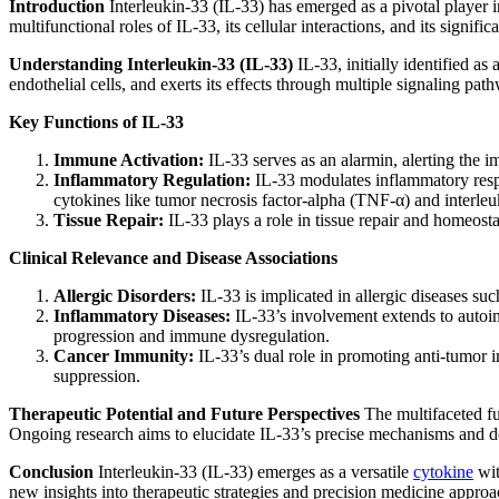
Introduction
Interleukin-33 (IL-33) has emerged as a pivotal player 
multifunctional roles of IL-33, its cellular interactions, and its signifi
Understanding Interleukin-33 (IL-33)
IL-33, initially identified as
endothelial cells, and exerts its effects through multiple signaling pat
Key Functions of IL-33
Immune Activation:
IL-33 serves as an alarmin, alerting the i
Inflammatory Regulation:
IL-33 modulates inflammatory respo
cytokines like tumor necrosis factor-alpha (TNF-α) and interleu
Tissue Repair:
IL-33 plays a role in tissue repair and homeostas
Clinical Relevance and Disease Associations
Allergic Disorders:
IL-33 is implicated in allergic diseases suc
Inflammatory Diseases:
IL-33’s involvement extends to autoim
progression and immune dysregulation.
Cancer Immunity:
IL-33’s dual role in promoting anti-tumor
suppression.
Therapeutic Potential and Future Perspectives
The multifaceted fun
Ongoing research aims to elucidate IL-33’s precise mechanisms and de
Conclusion
Interleukin-33 (IL-33) emerges as a versatile
cytokine
wit
new insights into therapeutic strategies and precision medicine appro