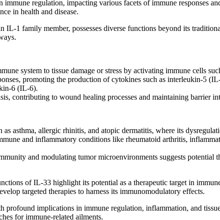
in immune regulation, impacting various facets of immune responses and
cance in health and disease.
 an IL-1 family member, possesses diverse functions beyond its traditional
hways.
mmune system to tissue damage or stress by activating immune cells such 
nses, promoting the production of cytokines such as interleukin-5 (IL-
kin-6 (IL-6).
is, contributing to wound healing processes and maintaining barrier integ
h as asthma, allergic rhinitis, and atopic dermatitis, where its dysregula
mune and inflammatory conditions like rheumatoid arthritis, inflammato
 immunity and modulating tumor microenvironments suggests potential t
ctions of IL-33 highlight its potential as a therapeutic target in immun
velop targeted therapies to harness its immunomodulatory effects.
h profound implications in immune regulation, inflammation, and tissue
aches for immune-related ailments.