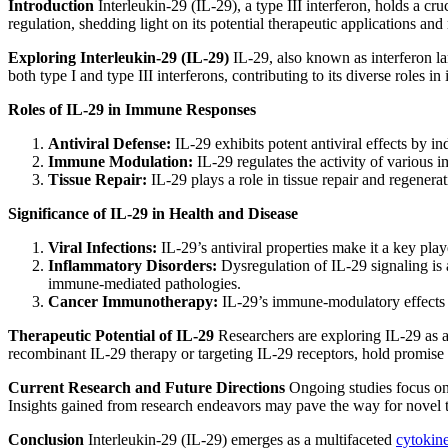
Introduction
Interleukin-29 (IL-29), a type III interferon, holds a cr
regulation, shedding light on its potential therapeutic applications an
Exploring Interleukin-29 (IL-29)
IL-29, also known as interferon la
both type I and type III interferons, contributing to its diverse roles i
Roles of IL-29 in Immune Responses
Antiviral Defense:
IL-29 exhibits potent antiviral effects by in
Immune Modulation:
IL-29 regulates the activity of various 
Tissue Repair:
IL-29 plays a role in tissue repair and regenera
Significance of IL-29 in Health and Disease
Viral Infections:
IL-29’s antiviral properties make it a key play
Inflammatory Disorders:
Dysregulation of IL-29 signaling is 
immune-mediated pathologies.
Cancer Immunotherapy:
IL-29’s immune-modulatory effects h
Therapeutic Potential of IL-29
Researchers are exploring IL-29 as a 
recombinant IL-29 therapy or targeting IL-29 receptors, hold promise 
Current Research and Future Directions
Ongoing studies focus on e
Insights gained from research endeavors may pave the way for novel 
Conclusion
Interleukin-29 (IL-29) emerges as a multifaceted
cytokin