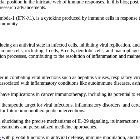
ucial position in the intricate web of immune responses. In this blog po
d research advancements.
mbda-1 (IFN-λ1), is a cytokine produced by immune cells in response to v
n immunity.
ducing an antiviral state in infected cells, inhibiting viral replication,
immune cells, including T cells, B cells, dendritic cells, and macropha
tion processes, contributing to the resolution of inflammation and maint
er in combating viral infections such as hepatitis viruses, respiratory vi
associated with inflammatory conditions like autoimmune diseases, asth
ave implications in cancer immunotherapy, including its potential to
therapeutic target for viral infections, inflammatory disorders, and cer
for future immunotherapeutic interventions.
lucidating the precise mechanisms of IL-29 signaling, its interactions 
treatments and personalized medicine approaches.
e
with pivotal functions in antiviral defense, immune modulation, and tissu