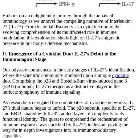
Embark on an enlightening journey through the annals of
immunology as we unravel the compelling narrative of Interleukin-
27 (IL-27). From its initial discovery as a cytokine duo to the
evolving comprehension of its multifaceted role in immune
modulation, this exploration sheds light on IL-27’s enigmatic
presence in our body’s defense mechanisms.
1\. Emergence of a Cytokine Duo: IL-27’s Debut in the
Immunological Stage
Our odyssey commences in the early stages of IL-27’s identification,
where the scientific community stumbled upon a unique
cytokine
duo. Comprising the p28 and Epstein-Barr virus-induced gene 3
(EBI3) subunits, IL-27 emerged as a distinctive player in the
intricate symphony of immune signaling.
As researchers navigated the complexities of cytokine networks, IL-
27’s dual nature began to unfold. The p28 subunit, specific to IL-27,
and EBI3, shared with IL-35, added layers of complexity to its
functional identity. The quest to comprehend the orchestration of
immune responses was enriched by IL-27’s inclusion, paving the
way for in-depth investigations into its immunomodulatory
capacities.