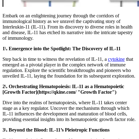
Embark on an enlightening journey through the corridors of
immunological history as we unravel the captivating story of
Interleukin-11 (IL-11). From its discovery to diverse roles in health
and disease, IL-11 has etched its narrative into the intricate tapestry
of immunology.
1\. Emergence into the Spotlight: The Discovery of IL-11
Step back in time to witness the revelation of IL-11, a
cytokine
that
emerged as a pivotal player in the complex network of immune
regulation. Explore the scientific breakthroughs and pioneers who
unveiled IL-11, laying the foundation for its subsequent exploration.
2\. Orchestrating Hematopoiesis: IL-11 as a Hematopoietic
[Growth Factor](https://qkine.com/ "Growth Factor")
Dive into the realms of hematopoiesis, where IL-11 takes center
stage as a key regulator. Uncover the mechanisms through which
IL-11 influences the development and maturation of blood cells,
providing essential insights into its hematopoietic growth factor role.
3\. Beyond the Blood: IL-11’s Pleiotropic Functions